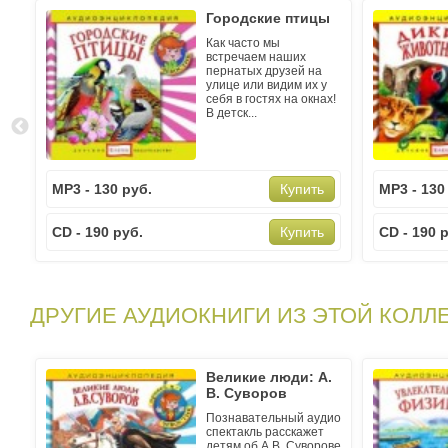
Городские птицы
Как часто мы
встречаем наших
пернатых друзей на
улице или видим их у
себя в гостях на окнах!
В детск...
MP3 - 130 руб.
MP3 - 130
Купить
CD - 190 руб.
CD - 190 
Купить
ДРУГИЕ АУДИОКНИГИ ИЗ ЭТОЙ КОЛЛ
Великие люди: А.
В. Суворов
Познавательный аудио
спектакль расскажет
детям об А.В. Суворове