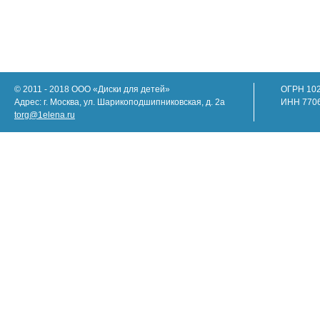
© 2011 - 2018 ООО «Диски для детей»
ОГРН 10
Адрес: г. Москва, ул. Шарикоподшипниковская, д. 2а
ИНН 770
torg@1elena.ru