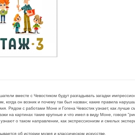
шатели вместе с Чевостиком будут разгадывать загадки импрессион
м, когда он возник и почему так был назван; какие правила наруш
мия. Рядом с работами Моне и Гогена Чевостик узнает, как лучше с
зки на картинах такие крупные и что имел в виду Моне, говоря "ри
узнают о таком направлении, как экспрессионизм и смелых экспер
ывается об истории музея и классическом искусстве.