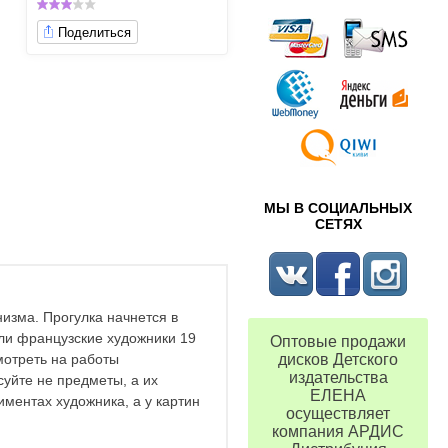
Поделиться
МЫ В СОЦИАЛЬНЫХ
СЕТЯХ
изма. Прогулка начнется в
али французские художники 19
Оптовые продажи
мотреть на работы
дисков Детского
издательства
суйте не предметы, а их
ЕЛЕНА
иментах художника, а у картин
осуществляет
компания АРДИС