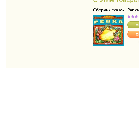
Сборник сказок "Репка
M
C