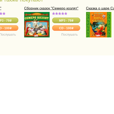
"
Сборник сказок "Семеро козлят"
Сказка о царе С
P3 - 79
MP3 - 79
o
o
D - 100
CD - 100
o
o
Послушать
Послушать