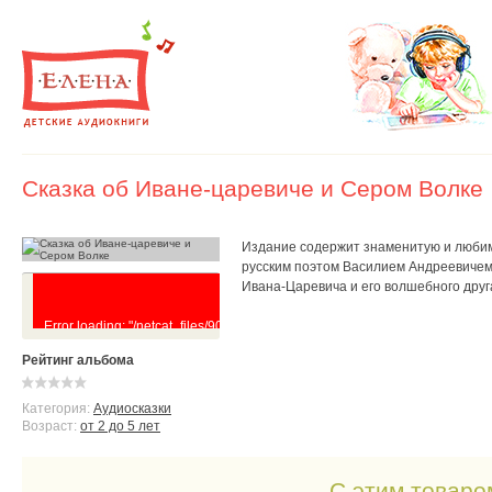
Сказка об Иване-царевиче и Сером Волке
Издание содержит знаменитую и любим
русским поэтом Василием Андреевичем
Ивана-Царевича и его волшебного друга
Error loading: "/netcat_files/90/44/68775876.mp3"
Рейтинг альбома
Категория:
Аудиосказки
Возраст:
от 2 до 5 лет
С этим товаро