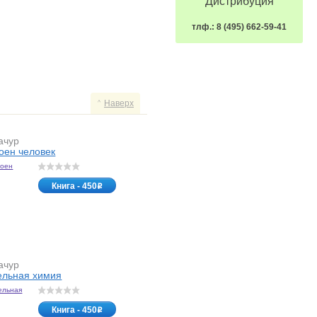
Дистрибуция
тлф.: 8 (495) 662-59-41
Наверх
ачур
роен человек
Книга - 450
o
ачур
ельная химия
Книга - 450
o