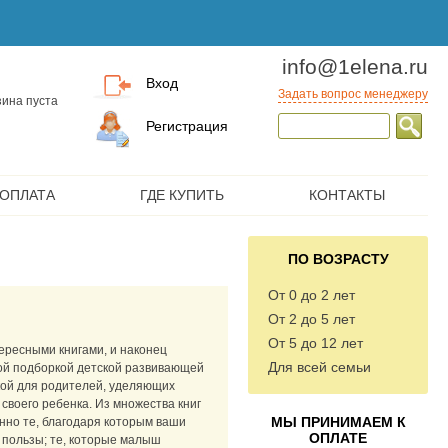
info@1elena.ru
Вход
Задать вопрос менеджеру
ина пуста
Регистрация
 ОПЛАТА
ГДЕ КУПИТЬ
КОНТАКТЫ
ПО ВОЗРАСТУ
От 0 до 2 лет
От 2 до 5 лет
От 5 до 12 лет
ересными книгами, и наконец
Для всей семьи
ной подборкой детской развивающей
кой для родителей, уделяющих
воего ребенка. Из множества книг
МЫ ПРИНИМАЕМ К
нно те, благодаря которым ваши
ОПЛАТЕ
и пользы; те, которые малыш