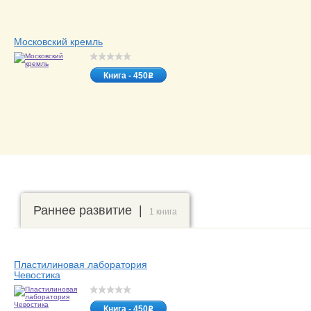
Московский кремль
Книга - 450
o
Раннее развитие |
1 книга
Пластилиновая лаборатория
Чевостика
Книга - 450
o