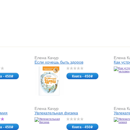
Елена Качур
Елена К
Если хочешь быть здоров
Как уст
а - 450
Книга - 450
o
o
Елена Качур
Елена К
омия
Увлекательная физика
Увлекат
а - 450
Книга - 450
o
o