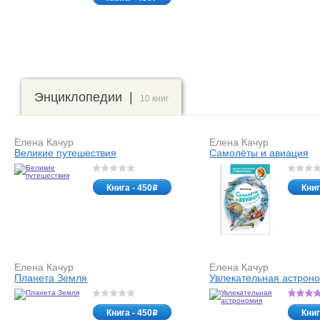
Энциклопедии |
10 книг
Елена Качур
Елена Качур
Великие путешествия
Самолёты и авиация
Книга - 450
Книг
o
Елена Качур
Елена Качур
Планета Земля
Увлекательная астрон
Книга - 450
Книг
o