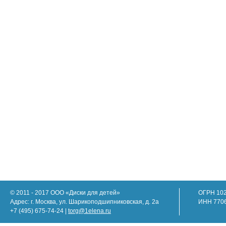
© 2011 - 2017 ООО «Диски для детей»
ОГРН 10
Адрес: г. Москва, ул. Шарикоподшипниковская, д. 2а
ИНН 770
+7 (495) 675-74-24 |
torg@1elena.ru