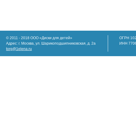
© 2011 - 2018 ООО «Диски для детей»
ОГРН 10
Адрес: г. Москва, ул. Шарикоподшипниковская, д. 2а
ИНН 770
torg@1elena.ru