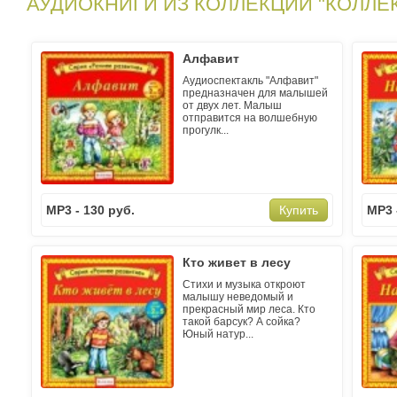
АУДИОКНИГИ ИЗ КОЛЛЕКЦИИ "КОЛЛЕ
Алфавит
Аудиоспектакль "Алфавит"
предназначен для малышей
от двух лет. Малыш
отправится на волшебную
прогулк...
MP3 - 130 руб.
MP3 
Купить
Кто живет в лесу
Стихи и музыка откроют
малышу неведомый и
прекрасный мир леса. Кто
такой барсук? А сойка?
Юный натур...