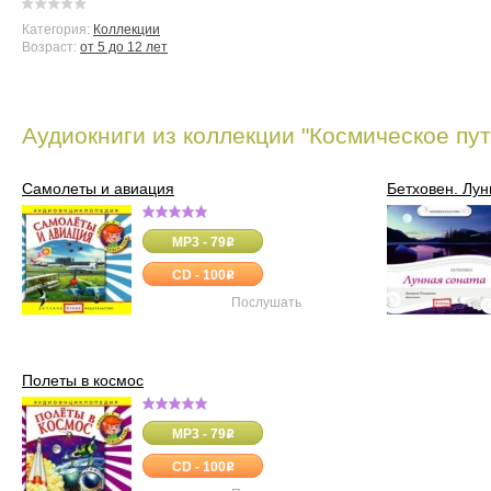
Категория:
Коллекции
Возраст:
от 5 до 12 лет
Аудиокниги из коллекции "Космическое пу
Самолеты и авиация
Бетховен. Лун
MP3 - 79
o
CD - 100
o
Послушать
Полеты в космос
MP3 - 79
o
CD - 100
o