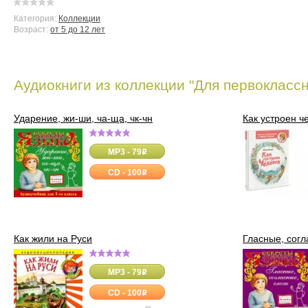
Категория:
Коллекции
Возраст:
от 5 до 12 лет
Аудиокниги из коллекции "Для первоклассн
Ударение, жи-ши, ча-ща, чк-чн
Как устроен ч
MP3 - 79
o
CD - 100
o
Как жили на Руси
Гласные, согл
MP3 - 79
o
CD - 100
o