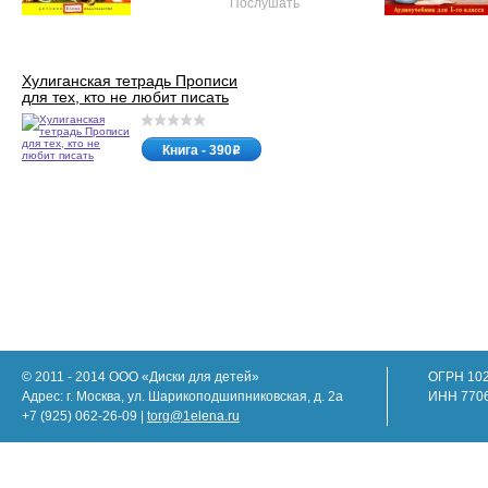
Послушать
Хулиганская тетрадь Прописи
для тех, кто не любит писать
Книга - 390
o
© 2011 - 2014 ООО «Диски для детей»
ОГРН 10
Адрес: г. Москва, ул. Шарикоподшипниковская, д. 2а
ИНН 770
+7 (925) 062-26-09 |
torg@1elena.ru