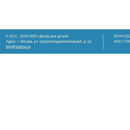
© 2011 - 2018 ООО «Диски для детей»
ОГРН 10
Адрес: г. Москва, ул. Шарикоподшипниковская, д. 2а
ИНН 770
torg@1elena.ru