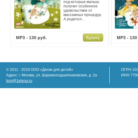
под которые малыш
получит особенное
удовольствие от
массажных процедур.
А родител...
MP3 - 130 руб.
MP3 - 130
Купить
© 2011 - 2018 ООО «Диски для детей»
ОГРН 10
Адрес: г. Москва, ул. Шарикоподшипниковская, д. 2а
ИНН 770
torg@1elena.ru