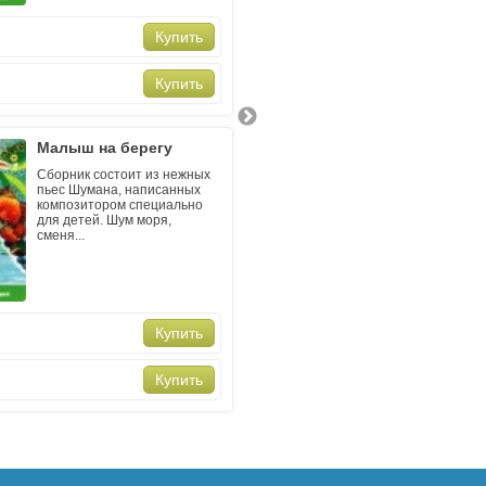
MP3 - 110 руб.
Купить
CD - 160 руб.
Купить
Малыш на берегу
Малыш 
Сборник состоит из нежных
В этом а
пьес Шумана, написанных
песни на
композитором специально
и произ
для детей. Шум моря,
компози
сменя...
и...
MP3 - 110 руб.
Купить
CD - 160 руб.
Купить