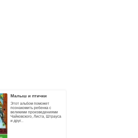
Малыш и птички
Малыш 
Этот альбом поможет
Раздоль
познакомить ребенка с
народных
великими произведениями
произвед
Чайковского, Листа, Штрауса
композит
и друг...
убаюкают