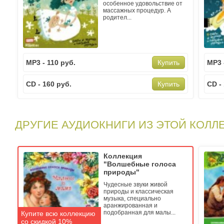
особенное удовольствие от
массажных процедур. А
родител...
MP3 - 110 руб.
MP3 
Купить
CD - 160 руб.
CD -
Купить
ДРУГИЕ АУДИОКНИГИ ИЗ ЭТОЙ КОЛЛ
Коллекция
"Волшебные голоса
природы"
Чудесные звуки живой
природы и классическая
музыка, специально
аранжированная и
подобранная для малы...
Купите всю коллекцию
со скидкой 10%