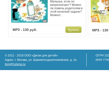
Малыша, если он
капризничает? Можно
ли помочь родителям в
этой нелегкой задаче?
Можно!...
MP3 - 130 руб.
Купить
MP3 - 130
© 2011 - 2018 ООО «Диски для детей»
ОГРН 10
Адрес: г. Москва, ул. Шарикоподшипниковская, д. 2а
ИНН 770
torg@1elena.ru