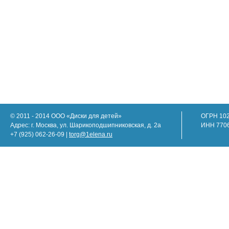
© 2011 - 2014 ООО «Диски для детей»
ОГРН 10
Адрес: г. Москва, ул. Шарикоподшипниковская, д. 2а
ИНН 770
+7 (925) 062-26-09 |
torg@1elena.ru