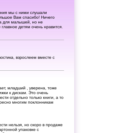
ения мы с ними слушали
ольшое Вам спасибо! Ничего
а для малышей, но не
 главное детям очень нравится.
остика, взрослеем вместе с
ет, младший , уверена, тоже
ижки к дискам. Это очень
сти отдельно только книги, а то
тересно многим поклонникам
ести нельзя, но скоро в продаже
артонной упаковке с