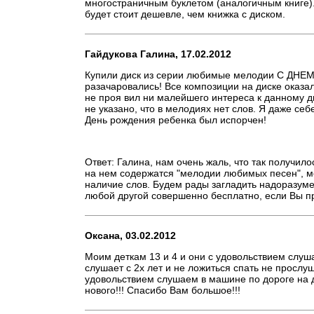
многостраничным буклетом (аналогичным книге)
будет стоит дешевле, чем книжка с диском.
Гайдукова Галина, 17.02.2012
Купили диск из серии любимые мелодии С ДНЕ
разачаровались! Все композиции на диске оказал
не проя вил ни малейшего интереса к данному ди
не указано, что в мелодиях нет слов. Я даже себе
День рождения ребенка был испорчен!
Ответ: Галина, нам очень жаль, что так получило
на нем содержатся "мелодии любимых песен", 
наличие слов. Будем рады загладить надоразуме
любой другой совершенно бесплатно, если Вы пр
Оксана, 03.02.2012
Моим деткам 13 и 4 и они с удовольствием слуш
слушает с 2х лет и не ложиться спать не прослуш
удовольствием слушаем в машине по дороге на д
нового!!! Спасибо Вам большое!!!