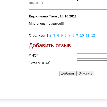
привет :)
Кириллова Тася , 18.10.2011
Мне очень нравится!!!
Страницы: 1
2
3
4
5
6
7
8
9
10
11
12
Добавить отзыв
ФИО*
Текст отзыва*