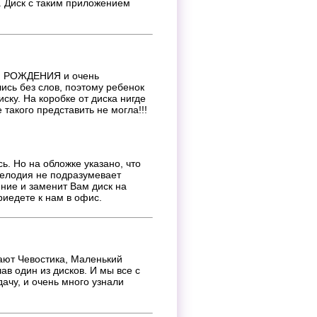
. Диск с таким приложением
М РОЖДЕНИЯ и очень
ись без слов, поэтому ребенок
ску. На коробке от диска нигде
 такого представить не могла!!!
сь. Но на обложке указано, что
мелодия не подразумевает
ние и заменит Вам диск на
иедете к нам в офис.
ают Чевостика, Маленький
ав один из дисков. И мы все с
ачу, и очень много узнали