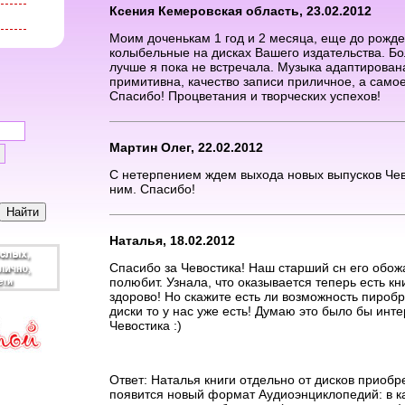
Ксения Кемеровская область, 23.02.2012
Моим доченькам 1 год и 2 месяца, еще до рожд
колыбельные на дисках Вашего издательства. Б
лучше я пока не встречала. Музыка адаптирован
примитивна, качество записи приличное, а самое
Спасибо! Процветания и творческих успехов!
Мартин Олег, 22.02.2012
С нетерпением ждем выхода новых выпусков Чев
ним. Спасибо!
Наталья, 18.02.2012
Спасибо за Чевостика! Наш старший сн его обожа
полюбит. Узнала, что оказывается теперь есть кн
здорово! Но скажите есть ли возможность пиробре
диски то у нас уже есть! Думаю это было бы ин
Чевостика :)
Ответ: Наталья книги отдельно от дисков приобр
появится новый формат Аудиоэнциклопедий: в к