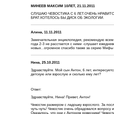
МИНЕЕВ МАКСИМ 10ЛЕТ, 21.11.2011
СЛУШАЮ ЧЕВОСТИКА С 6 ЛЕТ.ОЧЕНЬ НРАВИТ
БРАТ.ХОТЕЛОСЬ БЫ ДИСК ОБ ЭКОЛОГИИ.
Алина, 11.11.2011
Замечательная энциклопедия, рекомендую всем и
года 2-3 не расстается с ними -слушает ежедневн
новых...огромное спасибо также за серию Мифы
Нина, 25.10.2011
Здравствуйте. Мой сын Антон, 6 лет, интересует
детскую или взрослую и сколько ему лет?
Ответ:
Здравствуйте, Нина! Привет, Антон!
Чевостик размером с ладошку взрослого. За посл
чуть-чуть! Чевостик очень обрадовался вопросу и
Оказалось, что они с Антоном ровесники! Чевост