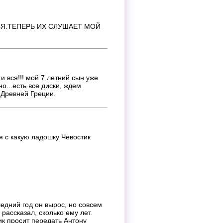
СЯ.ТЕПЕРЬ ИХ СЛУШАЕТ МОЙ
 вся!!! мой 7 летний сын уже
о...есть все диски, ждем
 Древней Греции.
ся с какую ладошку Чевостик
едний год он вырос, но совсем
 рассказал, сколько ему лет.
ик просит передать Антону