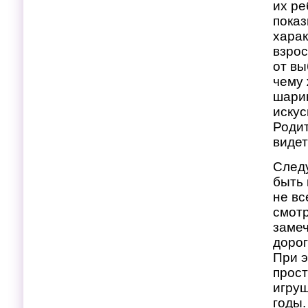
их ре
показ
харак
взрос
от вы
чему 
шарик
иску
Родит
видет
Следу
быть 
не вс
смотр
замеч
дорог
При э
прост
игруш
годы.