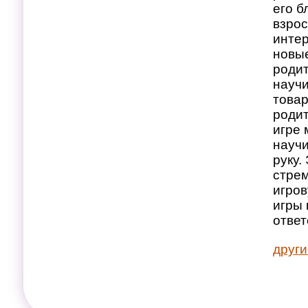
его б
взрос
интер
новые
родит
научи
това
родит
игре 
научи
руку.
стре
игров
игры 
ответ
други