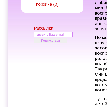
любим
Корзина (0)
мир. 
воспр
прави
дошко
Рассылка
занят
Но ка
окруж
челов
воспр
ролев
подоб
Так р
Они м
прода
потом
помог
Тут-т
детей