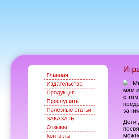
Игра
Главная
Мн
Издательство
мам и
Продукция
о том
Прослушать
предс
Полезные статьи
заним
ЗАКАЗАТЬ
Дети 
Отзывы
посвя
можно
Контакты