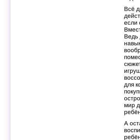
Всё д
дейст
если 
Вмест
Ведь 
навык
вообр
помес
сюжет
игруш
воссо
для к
покуп
остро
мир д
ребён
А ост
воспи
ребён