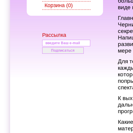
больш
Корзина (0)
виде 
Главн
Черн
секре
Рассылка
Напиш
разв
мере 
Для т
кажды
котор
попры
спект
К вых
дальн
прогр
Каки
матер