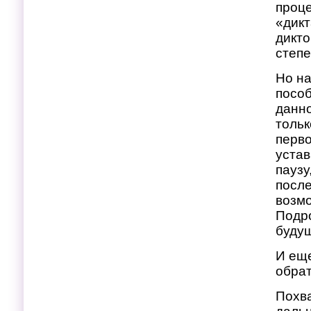
проце
«дикт
дикто
степе
Но на
пособ
данно
тольк
перво
устав
паузу
после
возм
Подр
буду
И еще
обра
Похв