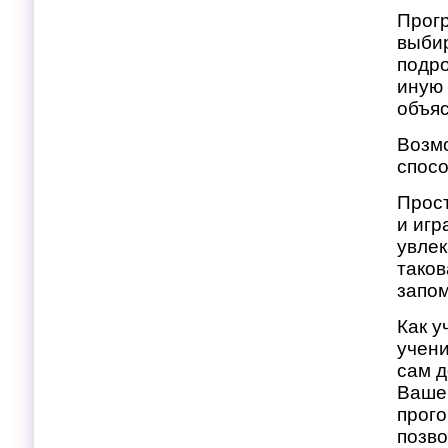
Прогр
выбир
подро
иную
объяс
Возм
спос
Прост
и игр
увлек
таков
запом
Как у
учени
сам д
Ваше 
прого
позво