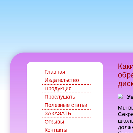
Как
Главная
обр
Издательство
дис
Продукция
Прослушать
У
Полезные статьи
Мы в
ЗАКАЗАТЬ
Секре
школь
Отзывы
должн
Контакты