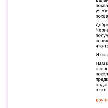
дальн
похва
учебе
похва
Добро
Черни
получ
своих
что-т
И пос
Нам к
очен
покол
предк
надее
в это
други