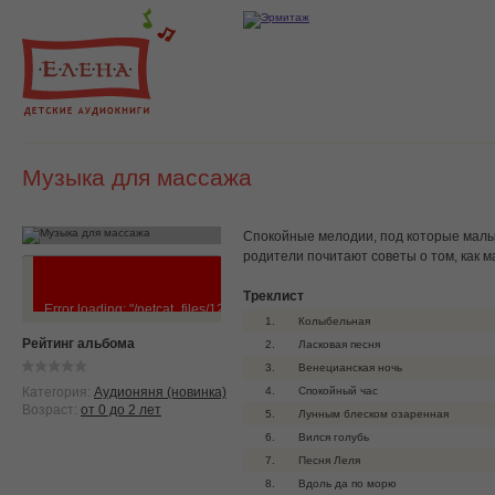
Музыка для массажа
Спокойные мелодии, под которые малы
родители почитают советы о том, как 
Треклист
Error loading: "/netcat_files/121/98/02___Laskovaya_pesnya.mp3"
1.
Колыбельная
Рейтинг альбома
2.
Ласковая песня
3.
Венецианская ночь
Категория:
Аудионяня (новинка)
4.
Спокойный час
Возраст:
от 0 до 2 лет
5.
Лунным блеском озаренная
6.
Вился голубь
7.
Песня Леля
8.
Вдоль да по морю