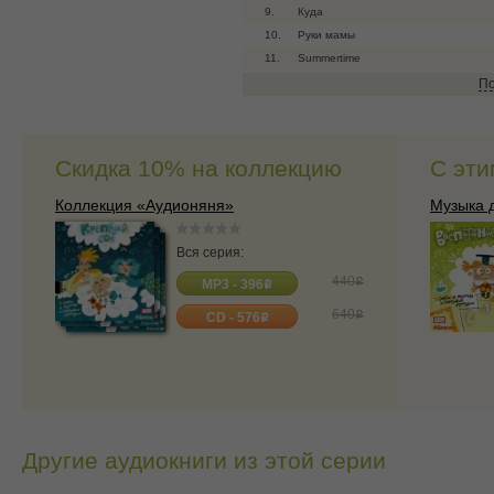
9.
Куда
10.
Руки мамы
11.
Summertime
12.
Свежий воздух
По
13.
Клонит сладкий сон малютку
14.
Расти, малыш
Скидка 10% на коллекцию
С эти
Коллекция «Аудионяня»
Музыка 
Вся серия:
440
o
MP3 - 396
o
640
o
CD - 576
o
Другие аудиокниги из этой серии