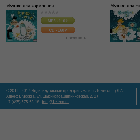
Музыка для кормления
Музыка для с
MP3 - 110
o
CD - 160
o
Послушать
© 2011 - 2017 Индивидуальный предприниматель Томисонец Д.А.
Адрес: г. Москва, ул. Шарикоподшипниковская, д. 2а
+7 (495) 675-53-18 |
torg@1elena.ru