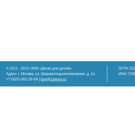
© 2011 - 2015 ООО «Диски для детей»
ОГРН 10
Адрес: г. Москва, ул. Шарикоподшипниковская, д. 2а
ИНН 770
+7 (925) 062-26-09 |
torg@1elena.ru