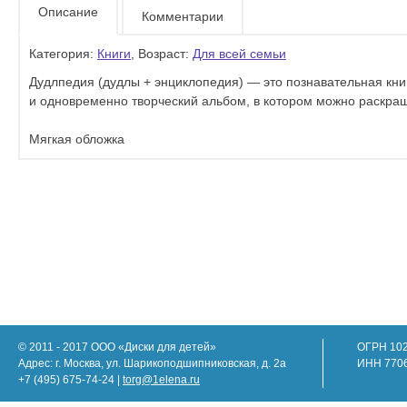
Описание
Комментарии
Категория:
Книги
, Возраст:
Для всей семьи
Дудлпедия (дудлы + энциклопедия) — это познавательная кни
и одновременно творческий альбом, в котором можно раскраши
Мягкая обложка
© 2011 - 2017 ООО «Диски для детей»
ОГРН 10
Адрес: г. Москва, ул. Шарикоподшипниковская, д. 2а
ИНН 770
+7 (495) 675-74-24 |
torg@1elena.ru