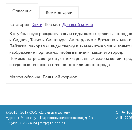
Описание
Комментарии
Категория:
Книги
, Возраст:
Для всей семьи
В эту большую раскраску вошли виды самых красивых городо
и Сиднея, Токио и Сингапура, Амстердама и Бремена и многих
Пейзажи, панорамы, виды сверху и знаменитые улицы только и
изображение подписано, чтобы вы знали, какой это город.
Помимо потрясающих и детализированных изображений городс
созданные на основе планов того или иного города.
Мягкая обложка. Большой формат.
© 2011 - 2017 ООО «Диски для детей»
ОГРН 10
Адрес: г. Москва, ул. Шарикоподшипниковская, д. 2а
ИНН 770
+7 (495) 675-74-24 |
torg@1elena.ru