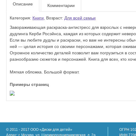
Описание
Комментарии
Категория:
Книги
, Возраст:
Для всей семьи
Завораживающая раскраска-антистресс для взрослых с неверо
дудлинга Керби Росэйнса, каждая из которых содержит неверо
Если вы любите дудлы и раскраски, но вам не интересны обыч
ней — целая история со своими персонажами, которая оживает
Огромное количество деталей позволит вам погрузиться в сост
разнообразию сюжетов и персонажей. Книга для всех, кто хо
Мягкая обложка. Большой формат.
Примеры страниц
© 2011 - 2017 ООО «Диски для детей»
ОГРН 10
Адрес: г. Москва, ул. Шарикоподшипниковская, д. 2а
ИНН 770