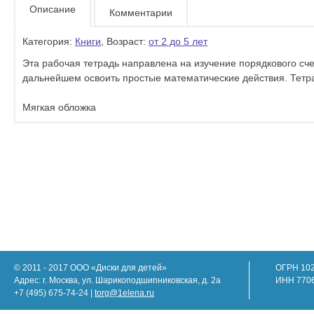
Описание
Комментарии
Категория:
Книги
, Возраст:
от 2 до 5 лет
Эта рабочая тетрадь направлена на изучение порядкового сче
дальнейшем освоить простые математические действия. Тетра
Мягкая обложка
© 2011 - 2017 ООО «Диски для детей»
ОГРН 10
Адрес: г. Москва, ул. Шарикоподшипниковская, д. 2а
ИНН 770
+7 (495) 675-74-24 |
torg@1elena.ru