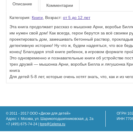
Описание
Комментарии
Категория:
Книги
, Возраст:
от 5 до 12 лет
Эта книга продолжает рассказ о мышонке Арни, воробье Билле
им нужен свой дом! Как всегда, герои берутся за всё своими 
проектировать дом, замешивать бетонный раствор, прокладыв
детективную историю! Ну что ж, будем надеяться, что все бед
конец! Благодаря этой книге ребенок, в игровом формате прой
Это одновременно и познавательные книги об устройстве пос
трех друзей — мышонка Арни, воробья Билла и лягушонка Кри
книга
Для детей 5-8 лет, которые очень хотят знать, что, как и из чег
© 2011 - 2017 ООО «Диски для детей»
ОГРН 10
Адрес: г. Москва, ул. Шарикоподшипниковская, д. 2а
ИНН 770
+7 (495) 675-74-24 |
torg@1elena.ru