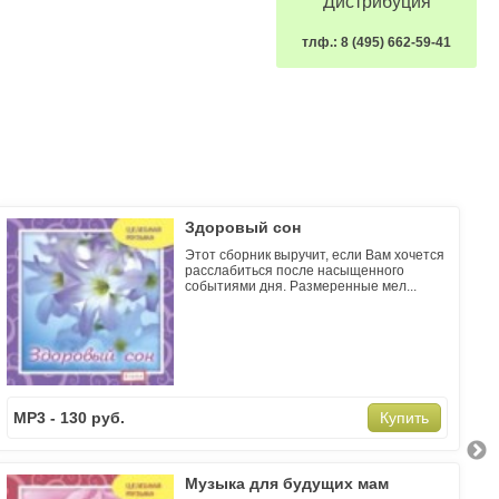
Дистрибуция
тлф.: 8 (495) 662-59-41
Здоровый сон
Этот сборник выручит, если Вам хочется
расслабиться после насыщенного
событиями дня. Размеренные мел...
MP3 - 130 руб.
M
Купить
Музыка для будущих мам