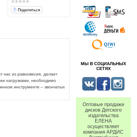
Поделиться
МЫ В СОЦИАЛЬНЫХ
СЕТЯХ
т нас из равновесия, делает
ыми нагрузками, необходимо
ринном инструменте – звончатых
Оптовые продажи
дисков Детского
издательства
ЕЛЕНА
осуществляет
компания АРДИС