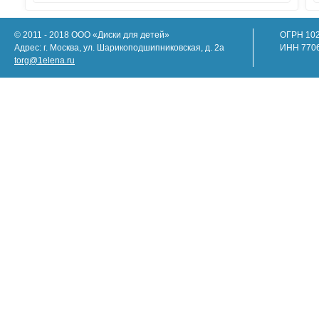
© 2011 - 2018 ООО «Диски для детей»
ОГРН 10
Адрес: г. Москва, ул. Шарикоподшипниковская, д. 2а
ИНН 770
torg@1elena.ru