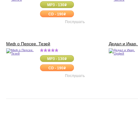
MP3 - 130
o
CD - 190
o
Послушать
Миф о Персее. Тезей
Дедал и Икар
MP3 - 130
o
CD - 190
o
Послушать