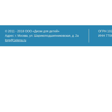
© 2011 - 2018 ООО «Диски для детей»
ОГРН 10
Адрес: г. Москва, ул. Шарикоподшипниковская, д. 2а
ИНН 770
torg@1elena.ru