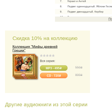
7.
Геракл и Антей
8.
Подвиг одиннадцатый. Яблоки Гесп
9.
Подвиг двенадцатый. Кербер
10.
Все подвиги героя
По
11.
Заключительная песня
Скидка 10% на коллекцию
Коллекция "Мифы древней
Греции"
Вся серия:
550
o
MP3 - 495
o
800
o
CD - 720
o
Другие аудиокниги из этой серии