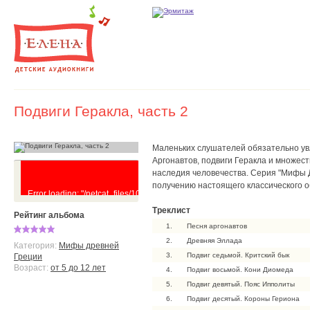
Подвиги Геракла, часть 2
Маленьких слушателей обязательно ув
Аргонавтов, подвиги Геракла и множес
наследия человечества. Серия "Мифы Д
получению настоящего классического 
Error loading: "/netcat_files/101/69/Podvigi_Gerakla__chast__2_0.mp3"
Треклист
Рейтинг альбома
1.
Песня аргонавтов
2.
Древняя Эллада
Категория:
Мифы древней
3.
Подвиг седьмой. Критский бык
Греции
Возраст:
от 5 до 12 лет
4.
Подвиг восьмой. Кони Диомеда
5.
Подвиг девятый. Пояс Ипполиты
6.
Подвиг десятый. Короны Гериона