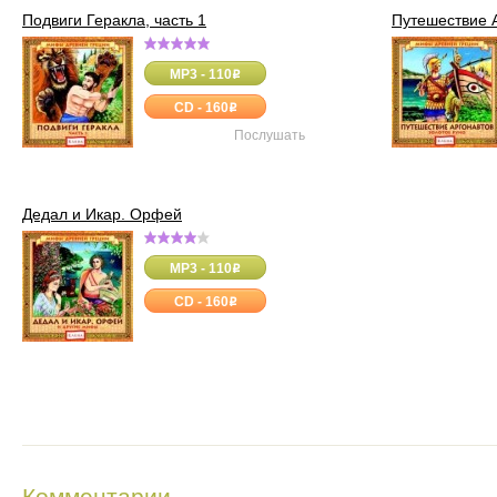
Подвиги Геракла, часть 1
Путешествие 
MP3 - 110
o
CD - 160
o
Послушать
Дедал и Икар. Орфей
MP3 - 110
o
CD - 160
o
Комментарии