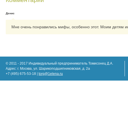
Денис
Мне очень понравились мифы, особенно этот. Моим детям ин
© 2011 - 2017 Индивидуальный предприниматель Томисонец Д.А.
Адрес: г. Москва, ул. Шарикоподшипниковская, д. 2а
+7 (495) 675-53-18 |
torg@1elena.ru