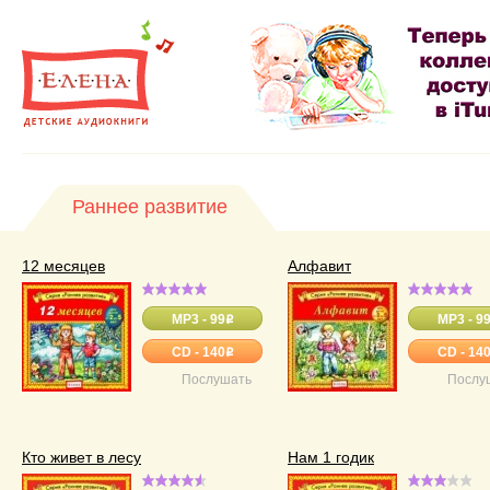
Раннее развитие
12 месяцев
Алфавит
MP3 - 99
MP3 - 9
o
CD - 140
CD - 14
o
Послушать
Послу
Кто живет в лесу
Нам 1 годик