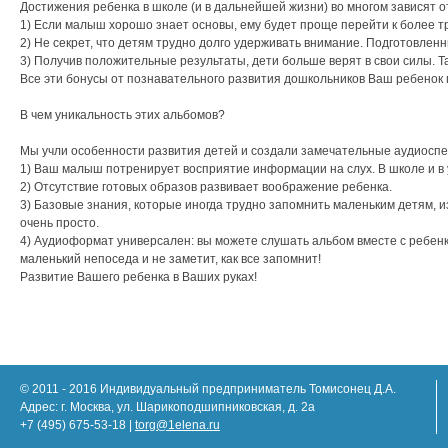
Достижения ребенка в школе (и в дальнейшей жизни) во многом зависят о
1) Если малыш хорошо знает основы, ему будет проще перейти к более 
2) Не секрет, что детям трудно долго удерживать внимание. Подготовлен
3) Получив положительные результаты, дети больше верят в свои силы. Т
Все эти бонусы от познавательного развития дошкольников Ваш ребенок 
В чем уникальность этих альбомов?
Мы учли особенности развития детей и создали замечательные аудиоспек
1) Ваш малыш потренирует восприятие информации на слух. В школе и в 
2) Отсутствие готовых образов развивает воображение ребенка.
3) Базовые знания, которые иногда трудно запомнить маленьким детям, 
очень просто.
4) Аудиоформат универсален: вы можете слушать альбом вместе с ребенко
маленький непоседа и не заметит, как все запомнит!
Развитие Вашего ребенка в Ваших руках!
© 2011 - 2016 Индивидуальный предприниматель Томисонец Д.А.
Адрес: г. Москва, ул. Шарикоподшипниковская, д. 2а
+7 (495) 675-53-18 |
torg@1elena.ru