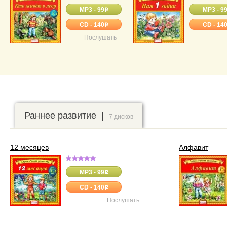
MP3 - 99
MP3 - 9
o
CD - 140
CD - 14
o
Послушать
Раннее развитие |
7 дисков
12 месяцев
Алфавит
MP3 - 99
o
CD - 140
o
Послушать