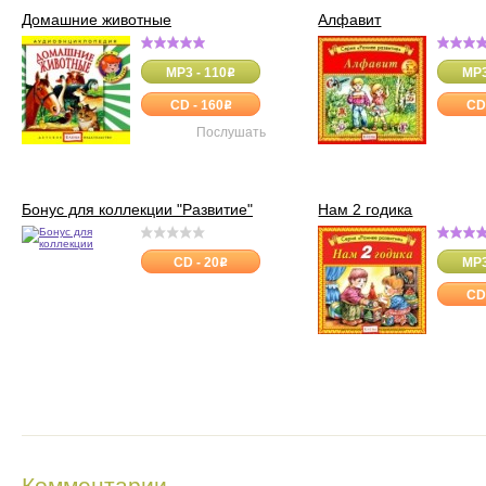
Домашние животные
Алфавит
MP3 - 110
MP3
o
CD - 160
CD
o
Послушать
Бонус для коллекции "Развитие"
Нам 2 годика
CD - 20
MP3
o
CD
Комментарии