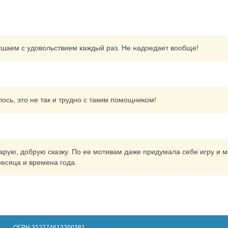
лушаем с удовольствием каждый раз. Не надоедает вообще!
ось, это не так и трудно с таким помощником!
арую, добрую сказку. По ее мотивам даже придумала себе игру и 
месяца и времена года.
ОГРН 312774613200381