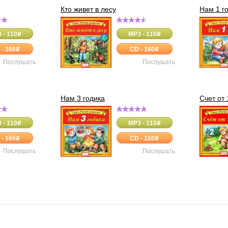
Кто живет в лесу
Нам 1 г
 - 110
MP3 - 110
o
o
 - 160
CD - 160
o
o
Послушать
Послушать
Нам 3 годика
Счет от 
 - 110
MP3 - 110
o
o
 - 160
CD - 160
o
o
Послушать
Послушать