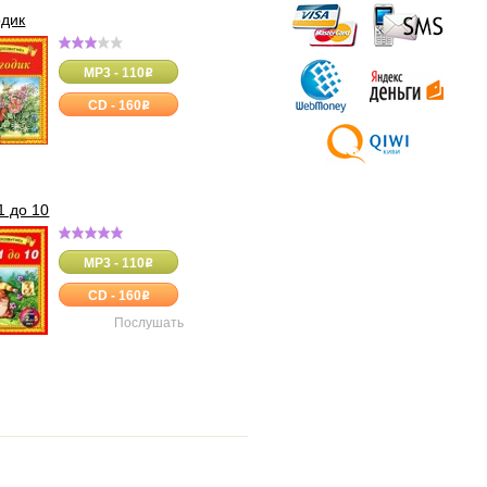
одик
MP3 - 110
o
CD - 160
o
1 до 10
MP3 - 110
o
CD - 160
o
Послушать