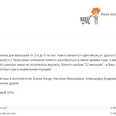
Ваша корз
чена для малышей от 2-х до 5-ти лет. Чем отличается один месяц от другого
ьность? Красочные описания помогут разобраться в смене времен года. А вм
что раньше никак не получалось выучить. Купите альбом "12 месяцев" - и Ваш
есяцы года в правильном порядке!
вторы и исполнители: Елена Качур, Наталья Манушкина, Александра Бодрова
ногие другие.
идкой 10%!
иться?
1:38
ьный рассказ
2:43