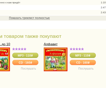
нно к нам придёт
1:10
2:47
2:43
5:01
Показать треклист полностью
2:40
4:22
2:58
м товаром также покупают
5:02
2:31
1 до 10
Алфавит
3:45
2:44
MP3 - 110
MP3 - 110
o
o
2:29
5:27
CD - 160
CD - 160
o
o
 друг за другом
2:28
Послушать
Послушать
 не забываем
1:13
о узнали
1:27