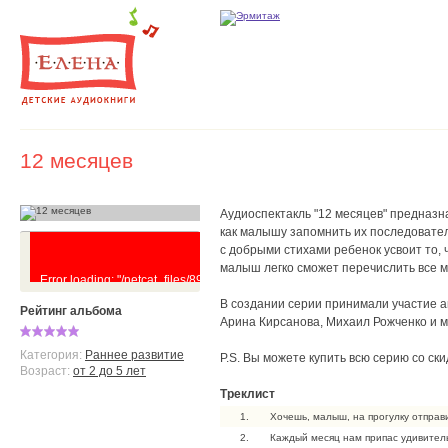
12 месяцев
Аудиоспектакль "12 месяцев" предназна
как малышу запомнить их последовател
с добрыми стихами ребенок усвоит то, 
малыш легко сможет перечислить все м
Error loading: "/netcat_files/89/42/12_mesyatsev.mp3"
В создании серии принимали участие а
Рейтинг альбома
Арина Кирсанова, Михаил Рожченко и м
Категория:
Раннее развитие
P.S. Вы можете купить всю серию со ск
Возраст:
от 2 до 5 лет
Треклист
1.
Хочешь, малыш, на прогулку отправ
2.
Каждый месяц нам припас удивител