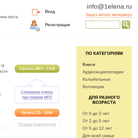
info@1elena.ru
Вход
Задать вопрос менеджеру
ина пуста
Регистрация
ПО КАТЕГОРИЯМ
Книги
? И
Скачать MP3 - 110
o
есте
Аудиоэнциклопедии
Колыбельные
Коллекции
Сплошные плюсы
,
ДЛЯ РАЗНОГО
при покупке MP3
ВОЗРАСТА
Купить CD - 160
От 0 до 2 лет
o
От 2 до 5 лет
Отзывы покупателей
От 5 до 12 лет
Для всей семьи