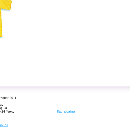
Елена" 2011
л.
д. 2а
-24 Факс:
Карта сайта
lab.RU