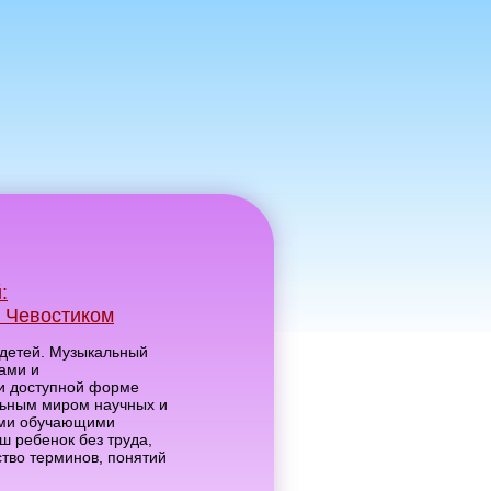
:
 Чевостиком
 детей. Музыкальный
ками и
 и доступной форме
льным миром научных и
ими обучающими
ш ребенок без труда,
ство терминов, понятий