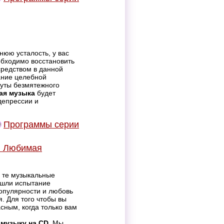
нюю усталость, у вас
обходимо восстановить
средством в данной
ание целебной
нуты безмятежного
ая музыка
будет
депрессии и
Программы серии
: Любимая
 те музыкальные
ошли испытание
опулярности и любовь
. Для того чтобы вы
сным, когда только вам
 музыку на CD
. Мы