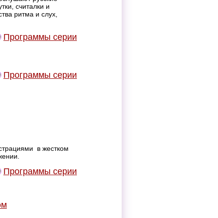
тки, считалки и
ства ритма и слух,
Программы серии
Программы серии
страциями в жестком
жении.
Программы серии
ом