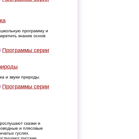
ка
 школьную программу и
крепить знание основ
Программы серии
рироды
а и звуки природы.
Программы серии
рослушают сказки и
роводные и плясовые
нчатых гуслях.
послушают русские