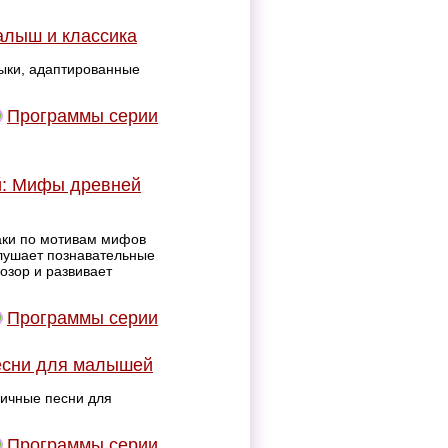
алыш и классика
ыки, адаптированные
Программы серии
й: Мифы древней
аки по мотивам мифов
слушает познавательные
озор и развивает
Программы серии
есни для малышей
ичные песни для
Программы серии