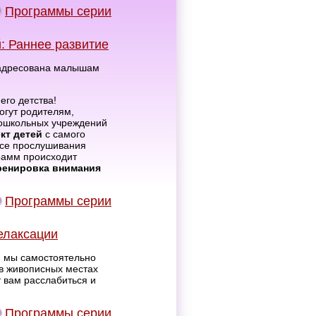
Программы серии
: Раннее развитие
 адресована малышам
его детства!
огут родителям,
дошкольных учреждений
кт детей
с самого
ссе прослушивания
рамм происходит
ренировка внимания
Программы серии
елаксации
и мы самостоятельно
в живописных местах
 вам расслабиться и
Программы серии