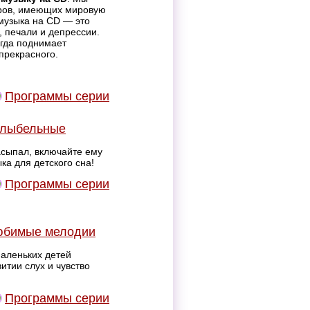
ров, имеющих мировую
 музыка на CD — это
, печали и депрессии.
егда поднимает
прекрасного.
Программы серии
олыбельные
сыпал, включайте ему
а для детского сна!
Программы серии
Любимые мелодии
аленьких детей
витии слух и чувство
Программы серии