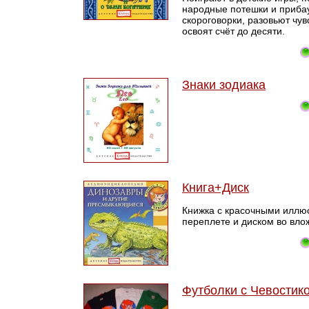
народные потешки и прибау
скороговорки, разовьют чув
освоят счёт до десяти.
Знаки зодиака
Книга+Диск
Книжка с красочными иллю
переплете и диском во вло
Футболки с Чевостик