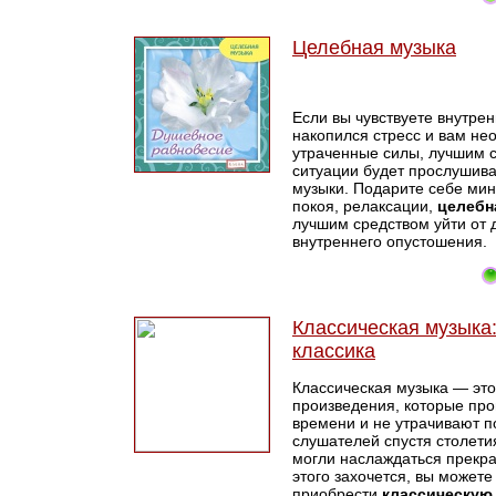
Целебная музыка
Если вы чувствуете внутрен
накопился стресс и вам не
утраченные силы, лучшим 
ситуации будет прослушив
музыки. Подарите себе ми
покоя, релаксации,
целебн
лучшим средством уйти от 
внутреннего опустошения.
Классическая музыка
классика
Классическая музыка — это
произведения, которые пр
времени и не утрачивают п
слушателей спустя столетия
могли наслаждаться прекра
этого захочется, вы можете
приобрести
классическую