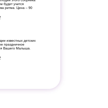
лодии этого сборника
м будет учится
тва ритма. Цена – 90
у
дии известных детских
ое праздничное
ия Вашего Малыша.
у