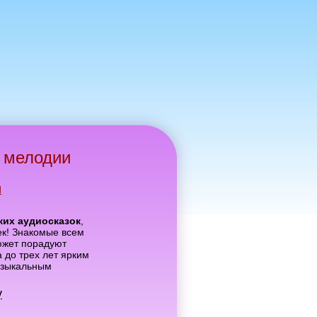
 мелодии
и
ких аудиосказок
,
ек! Знакомые всем
южет порадуют
 до трех лет ярким
узыкальным
у