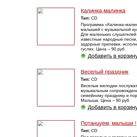
Калинка-малинка
Тип:
CD
Программа «Калинка-малин
малышей с музыкальной ку
Для маленьких слушателе
известные народные песни
задорные припевки, испол
гуслях. Цена – 90 руб.
Добавить в корзин
Веселый праздник
Тип:
CD
Веселые мелодии послужа
музыкальным сопровожден
семейному празднику и по
Малыша. Цена – 90 руб.
Добавить в корзин
Потанцуем, малыши !
Тип:
CD