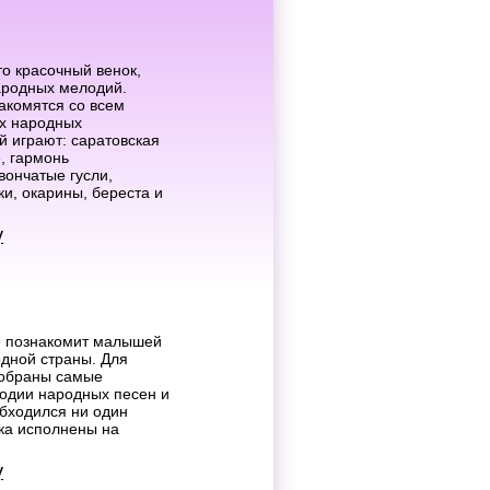
о красочный венок,
ародных мелодий.
акомятся со всем
их народных
 играют: саратовская
, гармонь
вончатые гусли,
ки, окарины, береста и
у
» познакомит малышей
одной страны. Для
добраны самые
одии народных песен и
обходился ни один
ка исполнены на
у