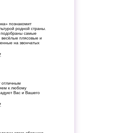
ка» познакомит
льтурой родной страны.
й подобраны самые
, весёлые плясовые и
ненные на звончатых
у
т отличным
ием к любому
радуют Вас и Вашего
у