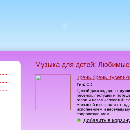
Музыка для детей: Любимые
Трень-брень, гусельк
Тип:
CD
Целый диск задорных
русс
песенок, пестушек и потеш
герои и незамысловатый с
малышей в возрасте от года
исполнением и веселым м
сопровождением.
Добавить в корзин