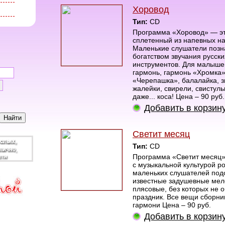
Хоровод
Тип:
CD
Программа «Хоровод» — эт
сплетенный из напевных н
Маленькие слушатели позн
богатством звучания русск
инструментов. Для малышей
гармонь, гармонь «Хромка»
«Черепашка», балалайка, з
жалейки, свирели, свистуль
даже... коса! Цена – 90 руб.
Добавить в корзин
Светит месяц
Тип:
CD
Программа «Светит месяц
с музыкальной культурой р
маленьких слушателей по
известные задушевные мел
плясовые, без которых не 
праздник. Все вещи сборни
гармони Цена – 90 руб.
Добавить в корзин