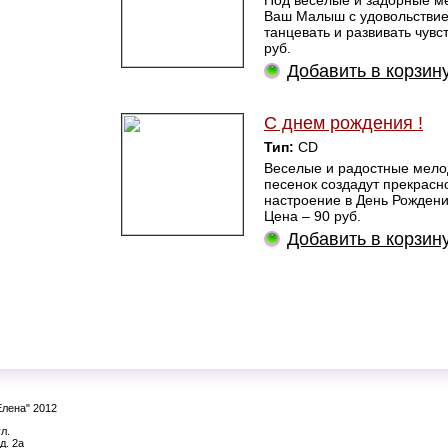
Под веселые и задорные ме
Ваш Малыш с удовольствие
танцевать и развивать чувс
руб.
Добавить в корзин
С днем рождения !
Тип:
CD
Веселые и радостные мело
песенок создадут прекрасн
настроение в День Рожден
Цена – 90 руб.
Добавить в корзин
Елена" 2012
л.
д. 2а