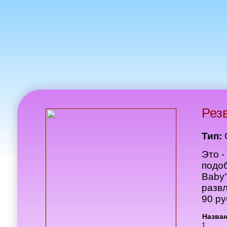
Рез
Тип:
Это 
подо
Baby
развл
90 ру
Назва
1.