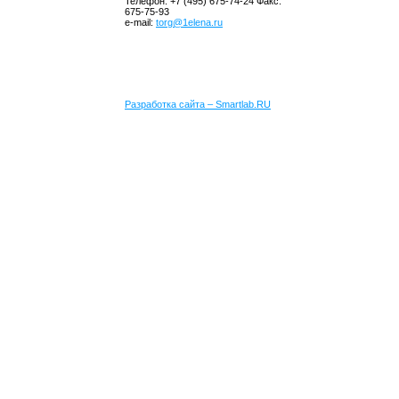
Телефон: +7 (495) 675-74-24 Факс:
675-75-93
e-mail:
torg@1elena.ru
Разработка сайта – Smartlab.RU