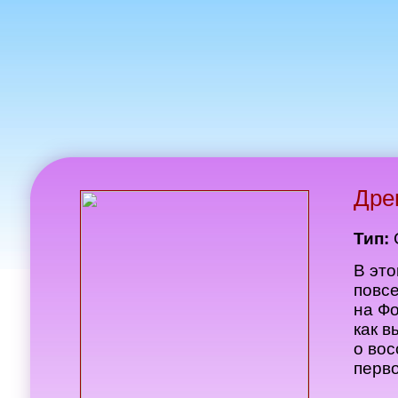
Дре
Тип:
В это
повс
на Фо
как в
о вос
перво