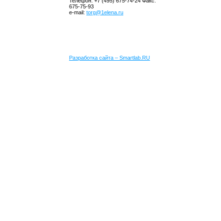
Телефон: +7 (495) 675-74-24 Факс:
675-75-93
e-mail:
torg@1elena.ru
Разработка сайта – Smartlab.RU