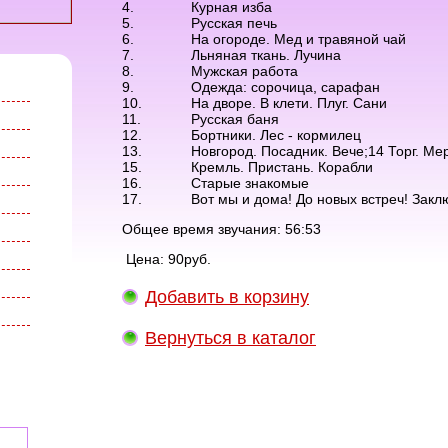
4.
Курная изба
5.
Русская печь
6.
На огороде. Мед и травяной чай
7.
Льняная ткань. Лучина
8.
Мужская работа
9.
Одежда: сорочица, сарафан
10.
На дворе. В клети. Плуг. Сани
11.
Русская баня
12.
Бортники. Лес - кормилец
13.
Новгород. Посадник. Вече;14 Торг. Ме
15.
Кремль. Пристань. Корабли
16.
Старые знакомые
17.
Вот мы и дома! До новых встреч! Зак
Общее время звучания: 56:53
Цена: 90руб.
Добавить в корзину
Вернуться в каталог