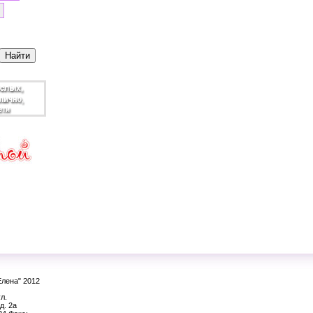
Елена" 2012
л.
д. 2а