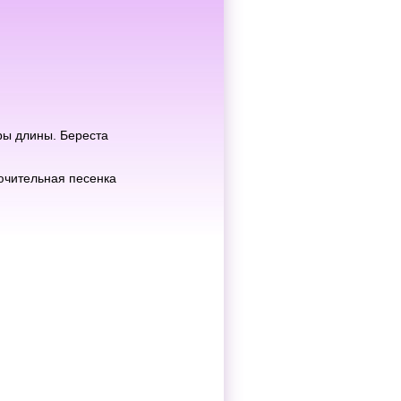
ры длины. Береста
лючительная песенка