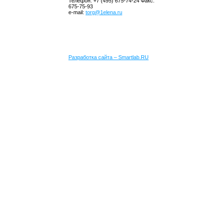
Телефон: +7 (495) 675-74-24 Факс:
675-75-93
e-mail:
torg@1elena.ru
Разработка сайта – Smartlab.RU