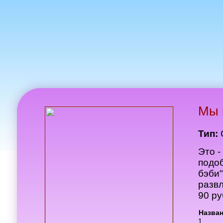
Мы 
Тип:
Это 
подо
бэби
развл
90 ру
Назва
1.