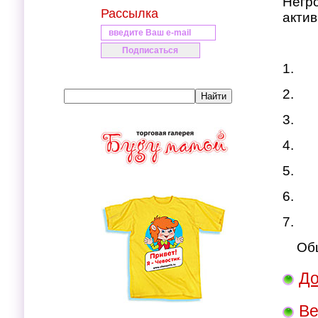
Негро
Рассылка
актив
1. 
2. 
3. П
4. Д
5. П
6. Р
7. З
Обще
До
Ве