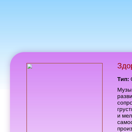
Здо
Тип:
Музы
разви
сопр
грус
и ме
самос
произ