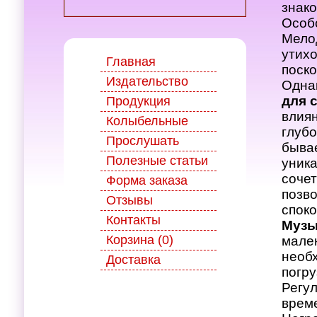
знако
Особ
Мело
утихо
Главная
поско
Издательство
Одна
для 
Продукция
влия
Колыбельные
глуб
Прослушать
бывае
Полезные статьи
уник
сочет
Форма заказа
позво
Отзывы
споко
Контакты
Музы
Корзина (0)
мален
необх
Доставка
погру
Регул
време