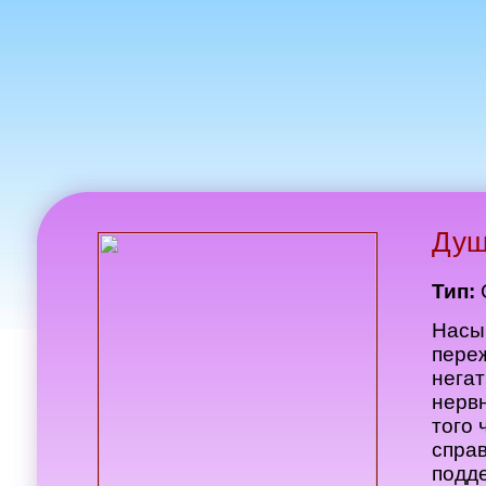
Душ
Тип:
Насы
переж
негат
нерв
того 
спра
подд