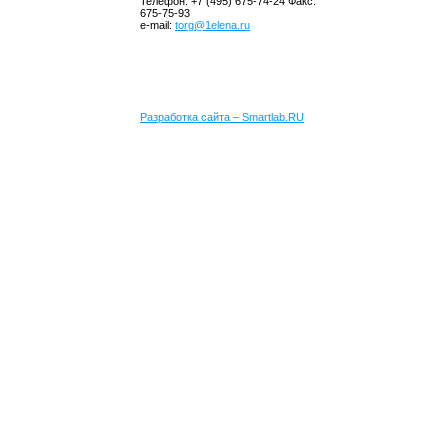
Телефон: +7 (495) 675-74-24 Факс:
675-75-93
e-mail:
torg@1elena.ru
Разработка сайта – Smartlab.RU