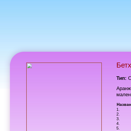
Бетх
Тип:
Аранж
мален
Назва
1.
2.
3.
4.
5.