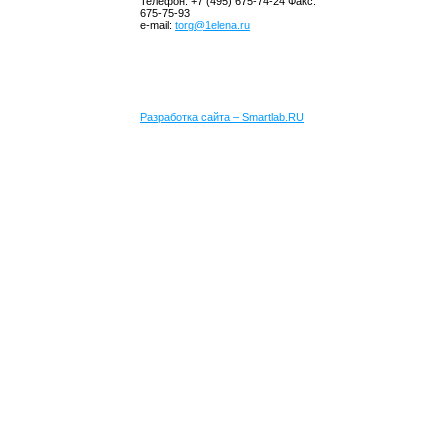
Телефон: +7 (495) 675-74-24 Факс:
675-75-93
e-mail:
torg@1elena.ru
Разработка сайта – Smartlab.RU