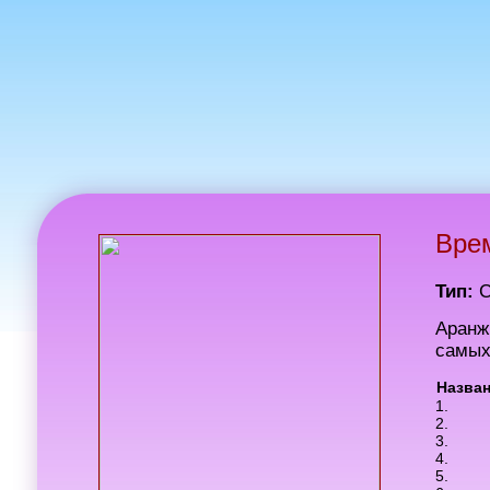
Врем
Тип:
Аранж
самых
Назва
1.
2.
3.
4.
5.