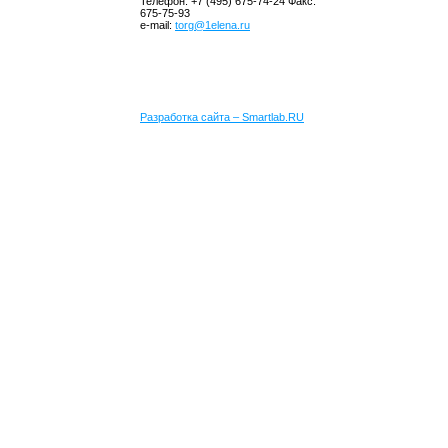
Телефон: +7 (495) 675-74-24 Факс:
675-75-93
e-mail:
torg@1elena.ru
Разработка сайта – Smartlab.RU