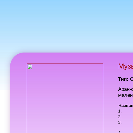
Музы
Тип:
Аранж
мален
Назва
1.
2.
3.
4.