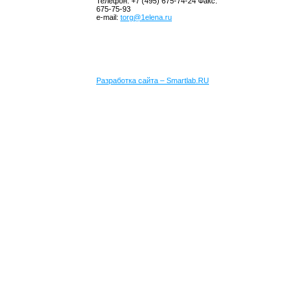
Телефон: +7 (495) 675-74-24 Факс:
675-75-93
e-mail:
torg@1elena.ru
Разработка сайта – Smartlab.RU