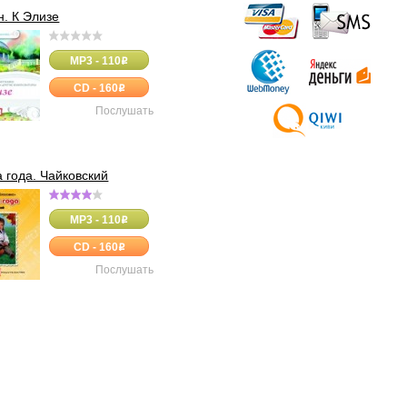
н. К Элизе
MP3 - 110
o
CD - 160
o
Послушать
 года. Чайковский
MP3 - 110
o
CD - 160
o
Послушать