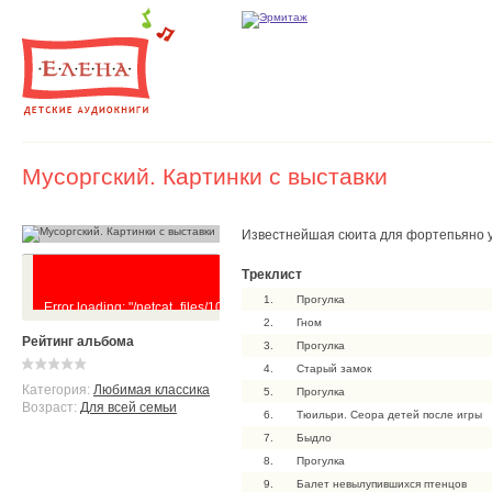
Мусоргский. Картинки с выставки
Известнейшая сюита для фортепьяно уд
Треклист
1.
Прогулка
Error loading: "/netcat_files/105/73/Kartinki_s_vystavki_0.mp3"
2.
Гном
Рейтинг альбома
3.
Прогулка
4.
Старый замок
Категория:
Любимая классика
5.
Прогулка
Возраст:
Для всей семьи
6.
Тюильри. Сеора детей после игры
7.
Быдло
8.
Прогулка
9.
Балет невылупившихся птенцов