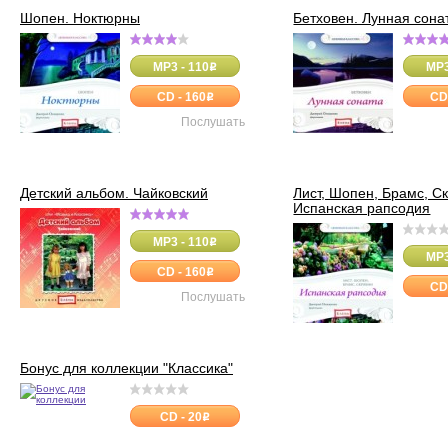
Шопен. Ноктюрны
Бетховен. Лунная сона
MP3 - 110
MP3
o
CD - 160
CD
o
Послушать
Детский альбом. Чайковский
Лист, Шопен, Брамс, С
Испанская рапсодия
MP3 - 110
o
MP3
CD - 160
o
CD
Послушать
Бонус для коллекции "Классика"
CD - 20
o