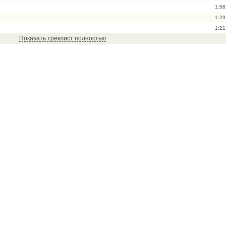
1:58
1:29
1:21
Показать треклист полностью
3:50
3:12
5:30