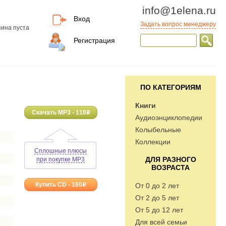
info@1elena.ru
Вход
Задать вопрос менеджеру
ина пуста
Регистрация
ПО КАТЕГОРИЯМ
Книги
Скачать MP3 - 110
o
Аудиоэнциклопедии
Колыбельные
Коллекции
Сплошные плюсы
ДЛЯ РАЗНОГО
при покупке MP3
ВОЗРАСТА
Купить CD - 160
От 0 до 2 лет
o
От 2 до 5 лет
От 5 до 12 лет
Для всей семьи