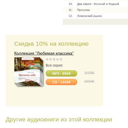
10.
Два еврея - богатый и бедный
11.
Прогулка
12.
Лиможский рынок
13.
Катакомбы
14.
Избушка на курьих ножках
15.
Богатырские ворота
Скидка 10% на коллекцию
Коллекция "Любимая классика"
Вся серия:
1100
o
MP3 - 990
o
1600
o
CD - 1440
o
Другие аудиокниги из этой коллекции