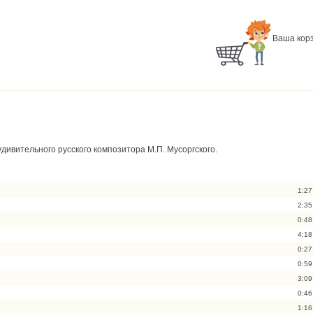
Ваша корз
ивительного русского композитора М.П. Мусоргского.
1:27
2:35
0:48
4:18
0:27
0:59
3:09
0:46
1:16