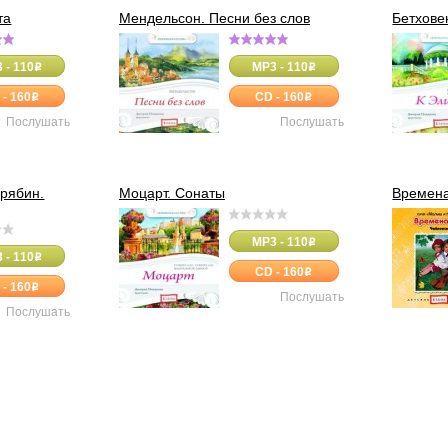
та
Мендельсон. Песни без слов
Бетхове
 - 110
MP3 - 110
o
o
 - 160
CD - 160
o
o
Послушать
Послушать
крябин.
Моцарт. Сонаты
Времена
MP3 - 110
o
 - 110
o
CD - 160
o
 - 160
o
Послушать
Послушать