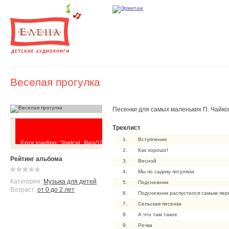
Веселая прогулка
Песенки для самых маленьких П. Чайков
Треклист
1.
Вступление
Error loading: "/netcat_files/102/70/Veselaya_progulka_0.mp3"
2.
Как хорошо!
Рейтинг альбома
3.
Весной
4.
Мы по садику погуляли
Категория:
Музыка для детей
5.
Подснежник
Возраст:
от 0 до 2 лет
6.
Подснежник распустился самым пе
7.
Сельская песенка
8.
А что там такое
9.
Речка