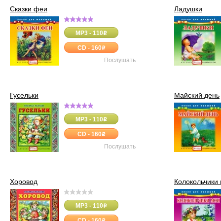
Сказки феи
Ладушки
MP3 - 110
o
CD - 160
o
Послушать
Гусельки
Майский день
MP3 - 110
o
CD - 160
o
Послушать
Хоровод
Колокольчики
MP3 - 110
o
CD - 160
o