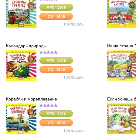
MP3 - 110
o
CD - 160
o
Послушать
Календарь природы
Наша страна 
MP3 - 110
o
CD - 160
o
Послушать
Корабли и мореплавание
Если хочешь б
MP3 - 110
o
CD - 160
o
Послушать