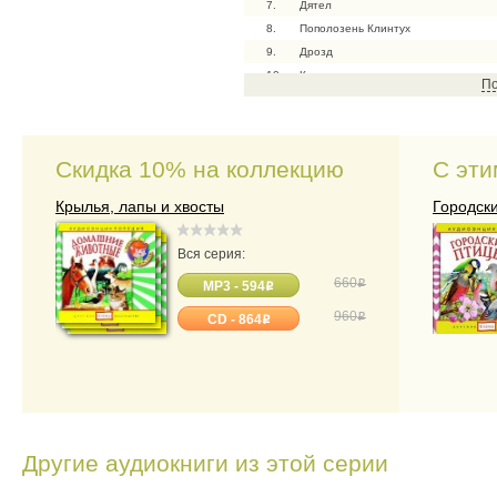
7.
Дятел
8.
Пополозень Клинтух
9.
Дрозд
10.
Крапивник
По
11.
Жаворонок
12.
Иволга
13.
Пеночка
Скидка 10% на коллекцию
С эти
14.
Глухарь
15.
Королек
Крылья, лапы и хвосты
Городск
16.
Речной сверчок
17.
Соловей
Вся серия:
18.
Вот мы и дома!
660
o
MP3 - 594
19.
До новых встреч! Заключительная п
o
960
o
CD - 864
o
Животны
Другие аудиокниги из этой серии