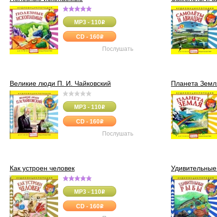
MP3 - 110
o
CD - 160
o
Послушать
Великие люди П. И. Чайковский
Планета Земл
MP3 - 110
o
CD - 160
o
Послушать
Как устроен человек
Удивительные
MP3 - 110
o
CD - 160
o