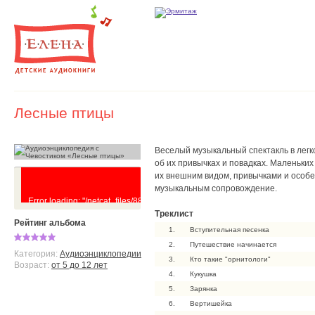
Лесные птицы
Веселый музыкальный спектакль в легк
об их привычках и повадках. Маленьки
их внешним видом, привычками и особ
музыкальным сопровождение.
Error loading: "/netcat_files/88/40/Lesnye_ptitsy__otryvok_.mp3"
Треклист
Рейтинг альбома
1.
Вступительная песенка
2.
Путешествие начинается
Категория:
Аудиоэнциклопедии
3.
Кто такие "орнитологи"
Возраст:
от 5 до 12 лет
4.
Кукушка
5.
Зарянка
6.
Вертишейка