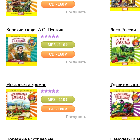
CD - 160
o
Послушать
Великие люди. А.С. Пушкин
Леса России
MP3 - 110
o
CD - 160
o
Послушать
Московский кремль
Удивительные
MP3 - 110
o
CD - 160
o
Послушать
Полезные ископаемые
Самолеты и а