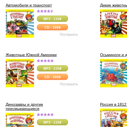
Автомобили и транспорт
Дикие животн
MP3 - 110
o
Леса Ро
CD - 160
o
Послушать
Животные Южной Америки
Осьминоги и 
MP3 - 110
o
CD - 160
o
Послушать
Динозавры и другие
Россия в 1812
пресмыкающиеся
MP3 - 110
o