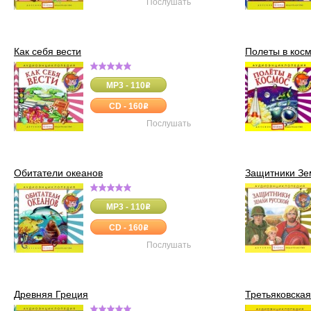
Послушать
Как себя вести
Полеты в кос
MP3 - 110
o
CD - 160
o
Послушать
Обитатели океанов
Защитники Зе
MP3 - 110
o
CD - 160
o
Послушать
Древняя Греция
Третьяковская