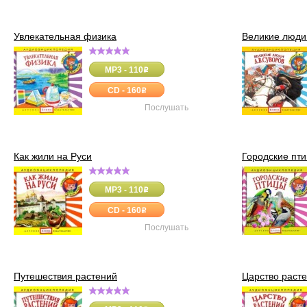
Увлекательная физика
Великие люди:
MP3 - 110
o
CD - 160
o
Послушать
Как жили на Руси
Городские пт
MP3 - 110
o
CD - 160
o
Послушать
Путешествия растений
Царство раст