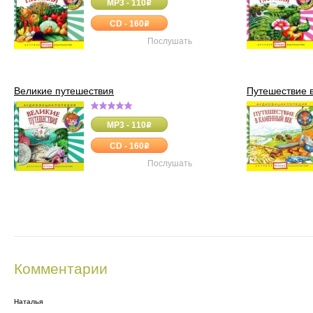
MP3 - 110
o
CD - 160
o
Послушать
Великие путешествия
Путешествие 
MP3 - 110
o
CD - 160
o
Послушать
Комментарии
Наталья