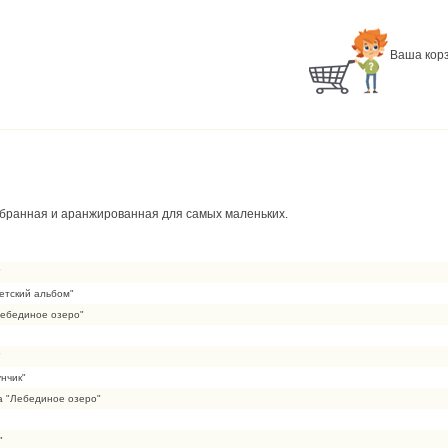
Ваша корз
обранная и аранжированная для самых маленьких.
"
Детский альбом"
Лебединое озеро"
"
нчик"
а "Лебединое озеро"
"