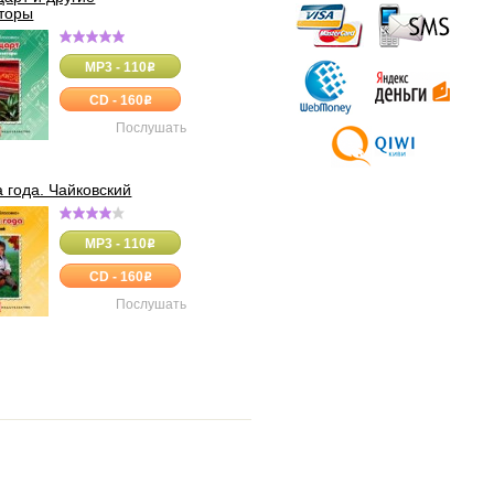
торы
MP3 - 110
o
CD - 160
o
Послушать
 года. Чайковский
MP3 - 110
o
CD - 160
o
Послушать