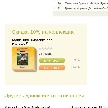
10.
Танец феи Драже из балета "Щелку
11.
Грезы из сборника "Детский альбом
12.
Баркарола из цикла "Времена года"
Скидка 10% на коллекцию
Коллекция "Классика для
малышей"
Вся серия:
990
o
MP3 - 891
o
1440
o
CD - 1296
o
Другие аудиокниги из этой серии
Детский альбом. Чайковский
Вальсы и польки. Штра