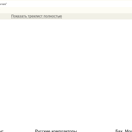
нчик"
"
Показать треклист полностью
ус
Русские композиторы
Бах, Мо