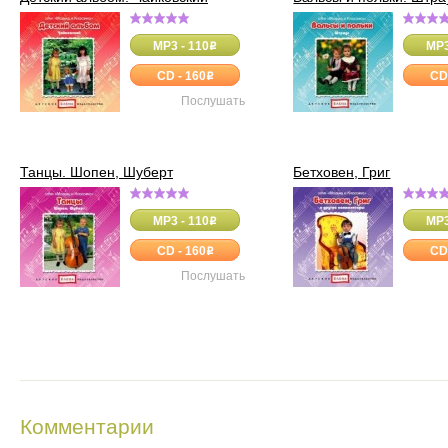
MP3 - 110
MP3
o
CD - 160
CD
o
Послушать
Танцы. Шопен, Шуберт
Бетховен, Григ
MP3 - 110
MP3
o
CD - 160
CD
o
Послушать
Комментарии