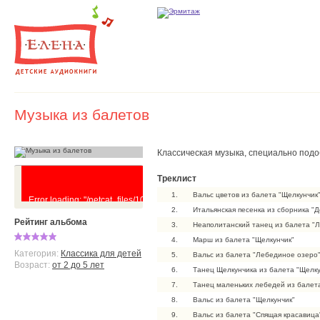
Музыка из балетов
Классическая музыка, специально под
Треклист
1.
Вальс цветов из балета "Щелкунчик
Error loading: "/netcat_files/103/71/Muzyka_iz_baletov_0.mp3"
2.
Итальянская песенка из сборника "
Рейтинг альбома
3.
Неаполитанский танец из балета "
4.
Марш из балета "Щелкунчик"
Категория:
Классика для детей
5.
Вальс из балета "Лебединое озеро
Возраст:
от 2 до 5 лет
6.
Танец Щелкунчика из балета "Щелку
7.
Танец маленьких лебедей из балет
8.
Вальс из балета "Щелкунчик"
9.
Вальс из балета "Спящая красавица