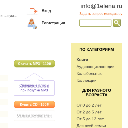
info@1elena.ru
Вход
Задать вопрос менеджеру
ина пуста
Регистрация
ПО КАТЕГОРИЯМ
Книги
Скачать MP3 - 110
o
Аудиоэнциклопедии
Колыбельные
Коллекции
Сплошные плюсы
ДЛЯ РАЗНОГО
при покупке MP3
ВОЗРАСТА
Купить CD - 160
От 0 до 2 лет
o
От 2 до 5 лет
Отзывы покупателей
От 5 до 12 лет
Для всей семьи