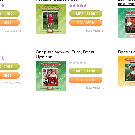
компози
 - 110
MP3 - 110
o
o
 - 160
CD - 160
o
o
Послушать
Послушать
Оперная музыка. Бизе, Верди,
Времена
Пуччини
 - 110
o
MP3 - 110
o
 - 160
o
CD - 160
o
Послушать
Послушать