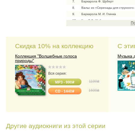
7.
Баркарола Ф. Шуберт
8.
Вальс из «Серенады для струнного 
9.
Баркарола М. И. Глинка
10.
Куда? Ф. Шуберт
По
11.
Песня Левко из оперы «Майская ноч
Скидка 10% на коллекцию
С эти
Коллекция "Волшебные голоса
Музыка 
природы"
Вся серия:
1100
o
MP3 - 990
o
1600
o
CD - 1440
o
Другие аудиокниги из этой серии