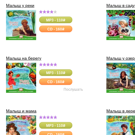
Малыш у реки
Малыш в саду
MP3 - 110
o
CD - 160
o
Малыш на берегу
Малыш у озер
MP3 - 110
o
CD - 160
o
Послушать
Малыш и мама
Малыш в дер
MP3 - 110
o
CD - 160
o