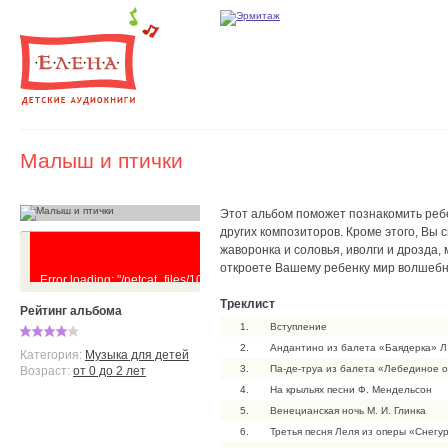
Малыш и птички
Этот альбом поможет познакомить ребе
других композиторов. Кроме этого, Вы
жаворонка и соловья, иволги и дрозда,
откроете Вашему ребенку мир волшебн
Error loading: "/netcat_files/102/70/Malysh_i_ptichki_0.mp3"
Треклист
Рейтинг альбома
1.
Вступление
2.
Андантино из балета «Баядерка» Л
Категория:
Музыка для детей
3.
Па-де-труа из балета «Лебединое о
Возраст:
от 0 до 2 лет
4.
На крыльях песни Ф. Мендельсон
5.
Венецианская ночь М. И. Глинка
6.
Третья песня Леля из оперы «Снегур