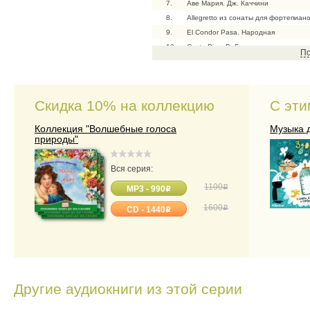
7.
Аве Мария. Дж. Каччини
8.
Allegretto из сонаты для фортепиа
9.
El Condor Pasa. Народная
10.
Casta Diva. В. Беллини
По
11.
Радость любви. Народная
12.
Бакарола. Ж. Оффенбах
13.
Милая Грейс. Народная
Скидка 10% на коллекцию
С эти
Коллекция "Волшебные голоса
Музыка 
природы"
Вся серия:
1100
o
MP3 - 990
o
1600
o
CD - 1440
o
Другие аудиокниги из этой серии