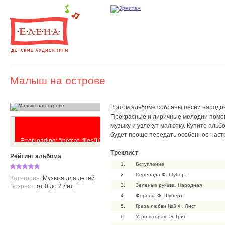
Малыш на острове
В этом альбоме собраны песни народо
Прекрасные и лиричные мелодии помог
музыку и увлекут малютку. Купите альб
будет проще передать особенное настр
Error loading: "/netcat_files/102/70/Malysh_na_ostrove.mp3"
Треклист
Рейтинг альбома
1.
Вступление
2.
Серенада Ф. Шуберт
Категория:
Музыка для детей
3.
Зеленые рукава. Народная
Возраст:
от 0 до 2 лет
4.
Форель. Ф. Шуберт
5.
Греза любви №3 Ф. Лист
6.
Утро в горах. Э. Григ