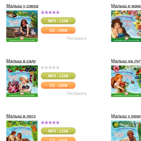
Малыш у озера
Малыш и мам
MP3 - 110
o
CD - 160
o
Послушать
Малыш в саду
Малыш на луг
MP3 - 110
o
CD - 160
o
Послушать
Малыш в лесу
Малыш у реки
MP3 - 110
o
CD - 160
o