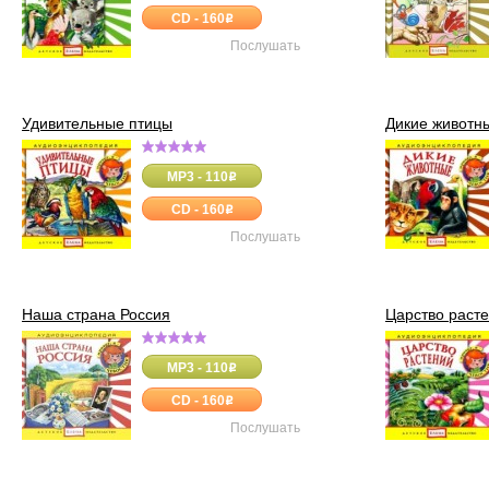
CD - 160
o
Послушать
Удивительные птицы
Дикие животн
MP3 - 110
o
CD - 160
o
Послушать
Наша страна Россия
Царство раст
MP3 - 110
o
CD - 160
o
Послушать