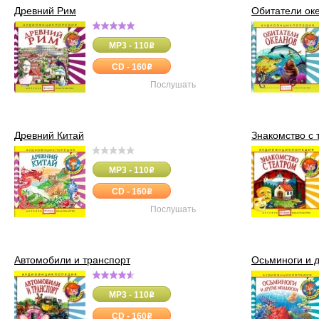
Древний Рим
Обитатели ок
MP3 - 110
o
CD - 160
o
Послушать
Древний Китай
Знакомство с 
MP3 - 110
o
CD - 160
o
Послушать
Автомобили и транспорт
Осьминоги и 
MP3 - 110
o
CD - 160
o