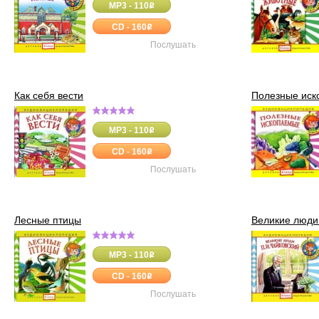
MP3 - 110
o
CD - 160
o
Послушать
Как себя вести
Полезные ис
MP3 - 110
o
CD - 160
o
Послушать
Лесные птицы
Великие люди 
MP3 - 110
o
CD - 160
o
Послушать