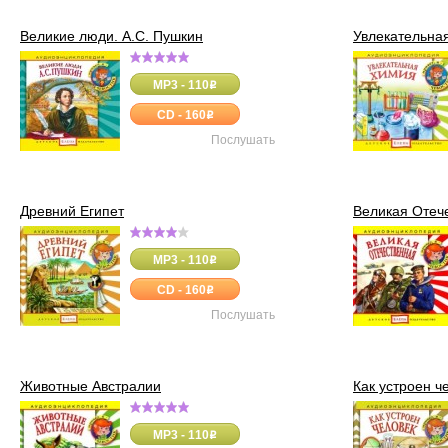
Великие люди. А.С. Пушкин
Увлекательна
MP3 - 110
o
CD - 160
o
Послушать
Древний Египет
Великая Отеч
MP3 - 110
o
CD - 160
o
Послушать
Животные Австралии
Как устроен ч
MP3 - 110
o