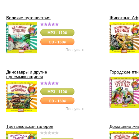
Великие путешествия
Животные Аф
MP3 - 110
o
CD - 160
o
Послушать
Динозавры и другие
Городские пт
пресмыкающиеся
MP3 - 110
o
CD - 160
o
Послушать
Третьяковская галерея
Домашние жи