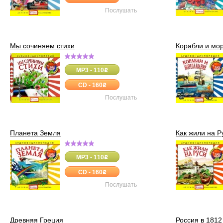
Послушать
Мы сочиняем стихи
Корабли и мо
MP3 - 110
o
CD - 160
o
Послушать
Планета Земля
Как жили на Р
MP3 - 110
o
CD - 160
o
Послушать
Древняя Греция
Россия в 1812